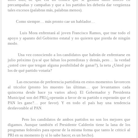
precampañas y campañas y que a los partidos les debería dar vergüenza
tales excesos (palabras más, palabras menos).
Como siempre… más pronto cae un hablador…
Luis Mora enfrentará al joven Francisco Ramos, que trae todo el
apoyo y aparato del Gobierno estatal y no quieren que pierda de ningún
modo.
Una vez conociendo a los candidatos que habrán de enfrentarse en
julio próximo (ya sé que faltan los perredistas y demás, pero… la verdad
¿usted cree que tengan alguna posibilidad de ganar?), la neta ¿Usted por
los de qué partido votaría?
Las encuestas de preferencia partidista en estos momentos favorecen
al tricolor (pronto les muestro las últimas… que levantamos cada
quincena desde hace ya varios años). El Gobernador y Presidenta
Municipal son del PRI (¿operarán a favor de su partido o esperarán que el
PAN les gane?… por favor). Y en todo el país hay una tendencia
desfavorable al PAN.
Pero los candidatos de ambos partidos no son los mejores que
digamos. Aunque también el Presidente Calderón tiene la lana de los
programas federales para operar de la misma forma que tanto le criticó al
PRI en su momento (y sí lo sabe hacer, es un hecho).