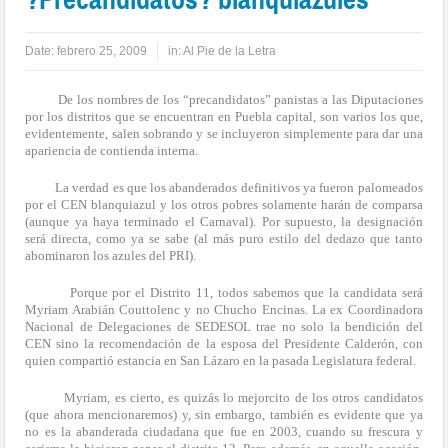
Date:
febrero 25, 2009
in:
Al Pie de la Letra
De los nombres de los “precandidatos” panistas a las Diputaciones
por los distritos que se encuentran en Puebla capital, son varios los que,
evidentemente, salen sobrando y se incluyeron simplemente para dar una
apariencia de contienda interna.
La verdad es que los abanderados definitivos ya fueron palomeados
por el CEN blanquiazul y los otros pobres solamente harán de comparsa
(aunque ya haya terminado el Carnaval). Por supuesto, la designación
será directa, como ya se sabe (al más puro estilo del dedazo que tanto
abominaron los azules del PRI).
Porque por el Distrito 11, todos sabemos que la candidata será
Myriam Arabián Couttolenc y no Chucho Encinas. La ex Coordinadora
Nacional de Delegaciones de SEDESOL trae no solo la bendición del
CEN sino la recomendación de la esposa del Presidente Calderón, con
quien compartió estancia en San Lázaro en la pasada Legislatura federal.
Myriam, es cierto, es quizás lo mejorcito de los otros candidatos
(que ahora mencionaremos) y, sin embargo, también es evidente que ya
no es la abanderada ciudadana que fue en 2003, cuando su frescura y