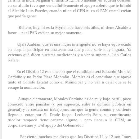
carisma la hicieron ganar el distrito 12. Pero además, en aquella ocasión,
en su triunfo tuvo que ver definitivamente el apoyo abierto que le brindó
el Alcalde Luis Paredes, cuando ni en el CEN ni en el PAN estatal creían
que podría ganar.
Reitero, hoy, ni es la Myriam de hace seis años, ni tiene Alcalde a
favor… ni el PAN está en su mejor momento.
Ojalá Arabián, que es una mujer inteligente, no se haya equivocado
en aceptar participar en una aventura que puede serle muy ingrata. Ya
veremos qué dicen nuestras mediciones y a ver si supera a Juan Carlos
Natale.
En el Distrito 12 es un hecho que el candidato será Eduardo Morales
Garduño y no Pedro Plaza Montaño. Morales es el candidato que apoya
tanto el Comité Estatal como el Municipal y no van a dejar que se le
escape la nominación.
Aunque ciertamente, Morales Garduño es de muy bajo perfil, poco
conocido entre panistas (y por supuesto, entre la opinión pública en
general) y le costará un trabajo enorme que la gente común y corriente
llegue a votar por él. Desde luego, Leobardo Soto, su contrincante
tricolor tampoco tiene carisma alguno… pero tiene a la CTM, su
corporativismo y… el apoyo del Gobernador.
Por cierto, muchos me dicen que los Distritos 11 y 12 son “muy