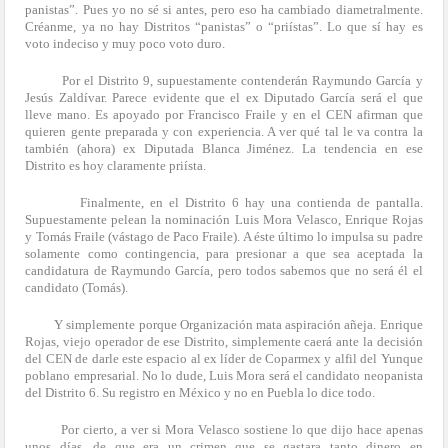
panistas”. Pues yo no sé si antes, pero eso ha cambiado diametralmente.
Créanme, ya no hay Distritos “panistas” o “priístas”. Lo que sí hay es
voto indeciso y muy poco voto duro.
Por el Distrito 9, supuestamente contenderán Raymundo García y
Jesús Zaldívar. Parece evidente que el ex Diputado García será el que
lleve mano. Es apoyado por Francisco Fraile y en el CEN afirman que
quieren gente preparada y con experiencia. A ver qué tal le va contra la
también (ahora) ex Diputada Blanca Jiménez. La tendencia en ese
Distrito es hoy claramente priísta.
Finalmente, en el Distrito 6 hay una contienda de pantalla.
Supuestamente pelean la nominación Luis Mora Velasco, Enrique Rojas
y Tomás Fraile (vástago de Paco Fraile). A éste último lo impulsa su padre
solamente como contingencia, para presionar a que sea aceptada la
candidatura de Raymundo García, pero todos sabemos que no será él el
candidato (Tomás).
Y simplemente porque Organización mata aspiración añeja. Enrique
Rojas, viejo operador de ese Distrito, simplemente caerá ante la decisión
del CEN de darle este espacio al ex líder de Coparmex y alfil del Yunque
poblano empresarial. No lo dude, Luis Mora será el candidato neopanista
del Distrito 6. Su registro en México y no en Puebla lo dice todo.
Por cierto, a ver si Mora Velasco sostiene lo que dijo hace apenas
unos días, de que era un crimen que se gastara tanto dinero en