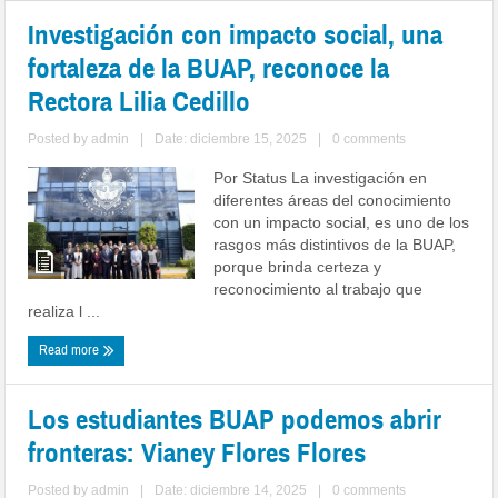
Investigación con impacto social, una
fortaleza de la BUAP, reconoce la
Rectora Lilia Cedillo
Posted by
admin
|
Date: diciembre 15, 2025
|
0 comments
Por Status La investigación en
diferentes áreas del conocimiento
con un impacto social, es uno de los
rasgos más distintivos de la BUAP,
porque brinda certeza y
reconocimiento al trabajo que
realiza l ...
Read more
Los estudiantes BUAP podemos abrir
fronteras: Vianey Flores Flores
Posted by
admin
|
Date: diciembre 14, 2025
|
0 comments