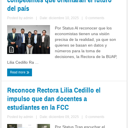
del país
Posted by
admin
|
Date: diciembre 10, 2025
|
0 comments
Por Status Al reconocer que los
economistas tienen una visión
precisa de la realidad, ya que son
quienes se basan en datos y
números para la toma de
decisiones, la Rectora de la BUAP,
Lilia Cedillo Ra ...
Read more
Reconoce Rectora Lilia Cedillo el
impulso que dan docentes a
estudiantes en la FCC
Posted by
admin
|
Date: diciembre 09, 2025
|
0 comments
Por Status Tras escuchar el