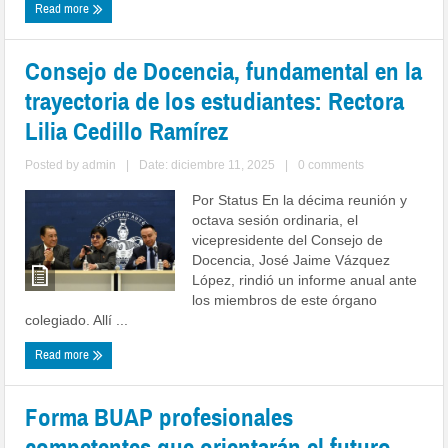
Read more
Consejo de Docencia, fundamental en la
trayectoria de los estudiantes: Rectora
Lilia Cedillo Ramírez
Posted by
admin
|
Date: diciembre 11, 2025
|
0 comments
Por Status En la décima reunión y
octava sesión ordinaria, el
vicepresidente del Consejo de
Docencia, José Jaime Vázquez
López, rindió un informe anual ante
los miembros de este órgano
colegiado. Allí ...
Read more
Forma BUAP profesionales
competentes que orientarán el futuro