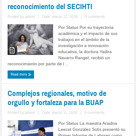
reconocimiento del SECIHTI
Posted by
admin
|
Date: marzo 12, 2026
|
0 comments
Por Status Por su trayectoria
académica y el impacto de sus
trabajos en el ámbito de la
investigación e innovación
educativa, la doctora Yadira
Navarro Rangel, recibió un
reconocimiento por parte de l ...
Read more
Complejos regionales, motivo de
orgullo y fortaleza para la BUAP
Posted by
admin
|
Date: marzo 11, 2026
|
0 comments
Por Status La maestra Ariadna
Leecet González Solís presentó su
Primer Informe de Labores como