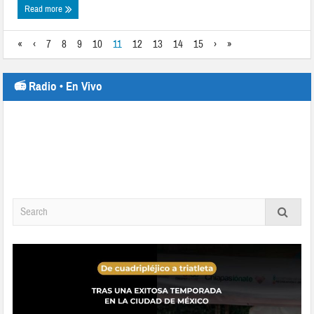
Read more
«
‹
7
8
9
10
11
12
13
14
15
›
»
📻 Radio • En Vivo