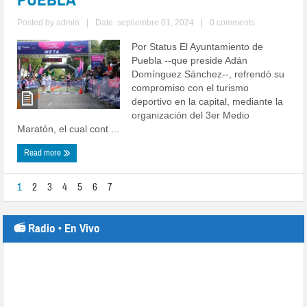
Posted by
admin
|
Date: septiembre 01, 2024
|
0 comments
Por Status El Ayuntamiento de
Puebla --que preside Adán
Domínguez Sánchez--, refrendó su
compromiso con el turismo
deportivo en la capital, mediante la
organización del 3er Medio
Maratón, el cual cont ...
Read more
1
2
3
4
5
6
7
📻 Radio • En Vivo