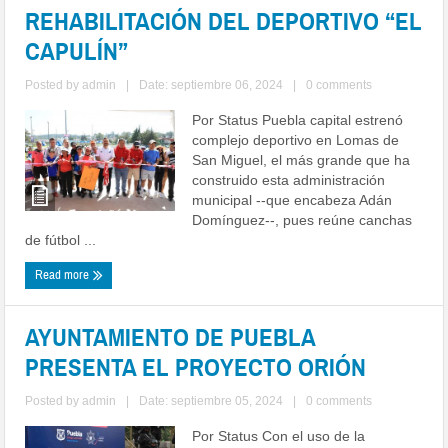
REHABILITACIÓN DEL DEPORTIVO “EL
CAPULÍN”
Posted by
admin
|
Date: septiembre 06, 2024
|
0 comments
Por Status Puebla capital estrenó
complejo deportivo en Lomas de
San Miguel, el más grande que ha
construido esta administración
municipal --que encabeza Adán
Domínguez--, pues reúne canchas
de fútbol ...
Read more
AYUNTAMIENTO DE PUEBLA
PRESENTA EL PROYECTO ORIÓN
Posted by
admin
|
Date: septiembre 05, 2024
|
0 comments
Por Status Con el uso de la