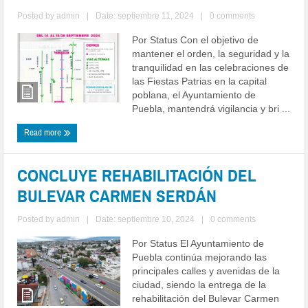
Posted by
admin
|
Date: septiembre 11, 2024
|
0 comments
Por Status Con el objetivo de
mantener el orden, la seguridad y la
tranquilidad en las celebraciones de
las Fiestas Patrias en la capital
poblana, el Ayuntamiento de
Puebla, mantendrá vigilancia y bri ...
Read more
CONCLUYE REHABILITACIÓN DEL
BULEVAR CARMEN SERDÁN
Posted by
admin
|
Date: septiembre 10, 2024
|
0 comments
Por Status El Ayuntamiento de
Puebla continúa mejorando las
principales calles y avenidas de la
ciudad, siendo la entrega de la
rehabilitación del Bulevar Carmen