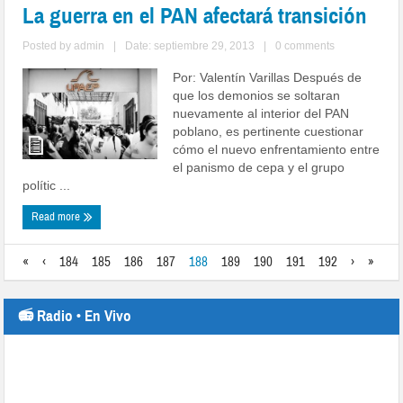
La guerra en el PAN afectará transición
Posted by
admin
|
Date: septiembre 29, 2013
|
0 comments
Por: Valentín Varillas Después de
que los demonios se soltaran
nuevamente al interior del PAN
poblano, es pertinente cuestionar
cómo el nuevo enfrentamiento entre
el panismo de cepa y el grupo
polític ...
Read more
«
‹
184
185
186
187
188
189
190
191
192
›
»
📻 Radio • En Vivo