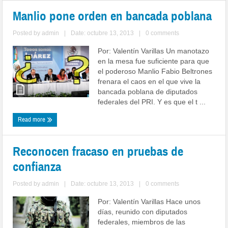
Manlio pone orden en bancada poblana
Posted by
admin
|
Date: octubre 13, 2013
|
0 comments
Por: Valentín Varillas Un manotazo
en la mesa fue suficiente para que
el poderoso Manlio Fabio Beltrones
frenara el caos en el que vive la
bancada poblana de diputados
federales del PRI. Y es que el t ...
Read more
Reconocen fracaso en pruebas de
confianza
Posted by
admin
|
Date: octubre 13, 2013
|
0 comments
Por: Valentín Varillas Hace unos
días, reunido con diputados
federales, miembros de las