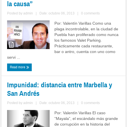
la causa”
Posted by
admin
|
Date: octubre 06, 2013
|
0 comments
Por: Valentín Varillas Como una
plaga incontrolable, en la ciudad de
Puebla han proliferado como nunca
los famosos Valet Parking.
Prácticamente cada restaurante,
bar o antro, cuenta con uno como
servi ...
Read more
Impunidad: distancia entre Marbella y
San Andrés
Posted by
admin
|
Date: octubre 06, 2013
|
0 comments
Por: Valentín Varillas El caso
“Mayala”, el escándalo más grande
de corrupción en la historia del