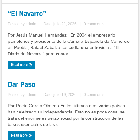
“El Navarro”
Posted by
admin
|
Date: julio 21, 2026
|
0 comments
Por Jesús Manuel Hernández En 2004 el empresario
pamplonés y presidente de la Cámara Española de Comercio
en Puebla, Rafael Zabalza concedía una entrevista a “El
Diario de Navarra” para contar ...
Read more
Dar Paso
Posted by
admin
|
Date: julio 19, 2026
|
0 comments
Por Rocío García Olmedo En los últimos días varios países
han celebrado su independencia. Esto no es poca cosa, se
trata del enorme esfuerzo social por la construcción de las
bases esenciales de las d ...
Read more