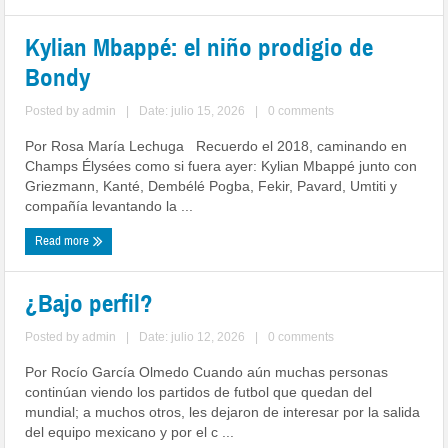
Kylian Mbappé: el niño prodigio de
Bondy
Posted by
admin
|
Date: julio 15, 2026
|
0 comments
Por Rosa María Lechuga Recuerdo el 2018, caminando en
Champs Élysées como si fuera ayer: Kylian Mbappé junto con
Griezmann, Kanté, Dembélé Pogba, Fekir, Pavard, Umtiti y
compañía levantando la ...
Read more
¿Bajo perfil?
Posted by
admin
|
Date: julio 12, 2026
|
0 comments
Por Rocío García Olmedo Cuando aún muchas personas
continúan viendo los partidos de futbol que quedan del
mundial; a muchos otros, les dejaron de interesar por la salida
del equipo mexicano y por el c ...