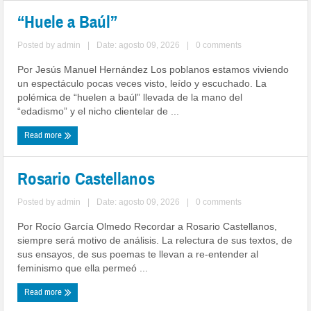
“Huele a Baúl”
Posted by
admin
|
Date: agosto 09, 2026
|
0 comments
Por Jesús Manuel Hernández Los poblanos estamos viviendo
un espectáculo pocas veces visto, leído y escuchado. La
polémica de “huelen a baúl” llevada de la mano del
“edadismo” y el nicho clientelar de ...
Read more
Rosario Castellanos
Posted by
admin
|
Date: agosto 09, 2026
|
0 comments
Por Rocío García Olmedo Recordar a Rosario Castellanos,
siempre será motivo de análisis. La relectura de sus textos, de
sus ensayos, de sus poemas te llevan a re-entender al
feminismo que ella permeó ...
Read more