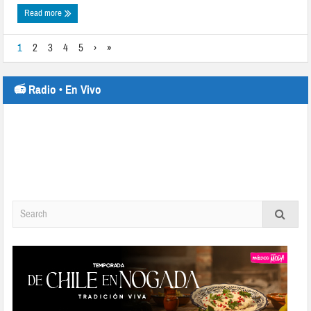
Read more
1
2
3
4
5
›
»
📻 Radio • En Vivo