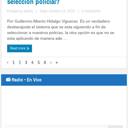
selección policial?
Posted by
admin
|
Date: octubre 23, 2022
|
0 comments
Por Guillermo Alberto Hidalgo Vigueras Es un verdadero
desbarajuste el sistema que se esta siguiendo a fín de
seleccionar a nuestros policías, la otra opción es que no se
esta aplicando de manera ade ...
Read more
‹
1
2
3
4
5
6
›
»
📻 Radio • En Vivo