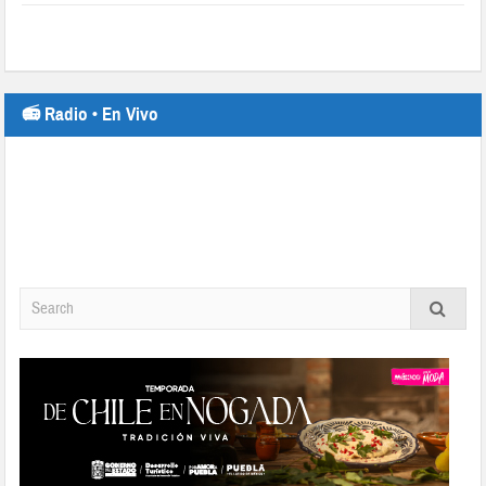
📻 Radio • En Vivo