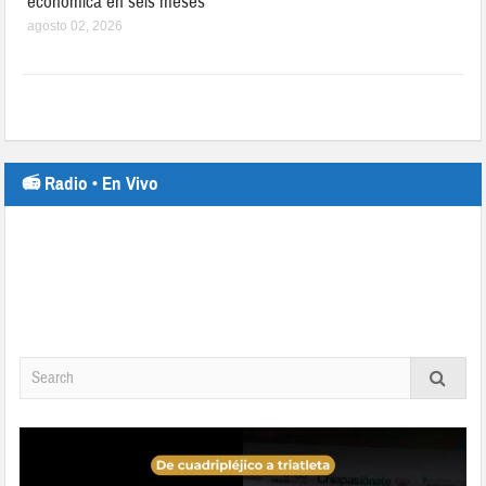
económica en seis meses
agosto 02, 2026
📻 Radio • En Vivo