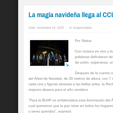
La magia navideña llega al C
Date:
noviembre 24, 2025
in:
buapenstatus
Por Status
Con música en vivo y la
poblanas disfrutaron de
de unión, esperanza, un
Después de la cuenta re
del Árbol de Navidad, de 30 metros de altura, con 7
cada una y figuras alusivas a las bellas artes, la Re
mejores deseos para el año venidero.
“Para la BUAP es emblemática esta iluminación del Á
cual queremos que la paz reine en todos los hogares
y seres queridos”, expresó.