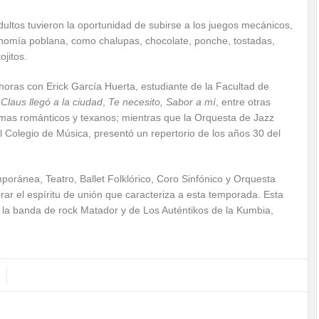
adultos tuvieron la oportunidad de subirse a los juegos mecánicos,
ronomía poblana, como chalupas, chocolate, ponche, tostadas,
jitos.
0 horas con Erick García Huerta, estudiante de la Facultad de
Claus llegó a la ciudad
,
Te necesito, Sabor a mí
, entre otras
mas románticos y texanos; mientras que la Orquesta de Jazz
l Colegio de Música, presentó un repertorio de los años 30 del
ránea, Teatro, Ballet Folklórico, Coro Sinfónico y Orquesta
ar el espíritu de unión que caracteriza a esta temporada. Esta
e la banda de rock Matador y de Los Auténtikos de la Kumbia,