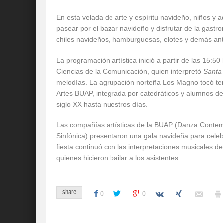
En esta velada de arte y espíritu navideño, niños y 
pasear por el bazar navideño y disfrutar de la gast
chiles navideños, hamburguesas, elotes y demás anto
La programación artística inició a partir de las 15:5
Ciencias de la Comunicación, quien interpretó
Santa 
melodías. La agrupación norteña Los Magno tocó te
Artes BUAP, integrada por catedráticos y alumnos de
siglo XX hasta nuestros días.
Las compañías artísticas de la BUAP (Danza Contempo
Sinfónica) presentaron una gala navideña para celebr
fiesta continuó con las interpretaciones musicales d
quienes hicieron bailar a los asistentes.
share
0
0