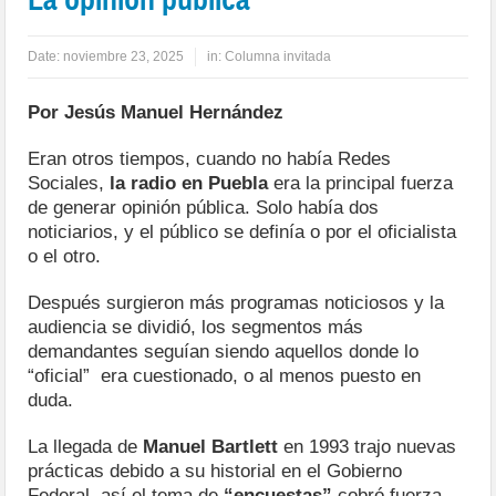
Date:
noviembre 23, 2025
in:
Columna invitada
Por Jesús Manuel Hernández
Eran otros tiempos, cuando no había Redes
Sociales,
la radio en Puebla
era la principal fuerza
de generar opinión pública. Solo había dos
noticiarios, y el público se definía o por el oficialista
o el otro.
Después surgieron más programas noticiosos y la
audiencia se dividió, los segmentos más
demandantes seguían siendo aquellos donde lo
“oficial” era cuestionado, o al menos puesto en
duda.
La llegada de
Manuel Bartlett
en 1993 trajo nuevas
prácticas debido a su historial en el Gobierno
Federal, así el tema de
“encuestas”
cobró fuerza,