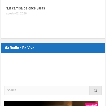
“En camisa de once varas”
agosto 02, 2026
📻 Radio • En Vivo