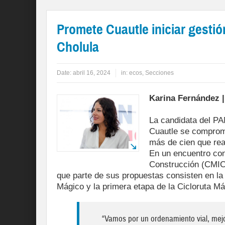
Promete Cuautle iniciar gesti
Cholula
Date:
abril 16, 2024
in:
ecos
,
Secciones
Karina Fernández |
La candidata del PA
Cuautle se comprome
más de cien que real
En un encuentro con
Construcción (CMIC)
que parte de sus propuestas consisten en la 
Mágico y la primera etapa de la Cicloruta Má
“Vamos por un ordenamiento vial, mejor