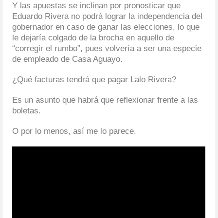
Y las apuestas se inclinan por pronosticar que
Eduardo Rivera no podrá lograr la independencia del
gobernador en caso de ganar las elecciones, lo que
le dejaría colgado de la brocha en aquello de
“corregir el rumbo”, pues volvería a ser una especie
de empleado de Casa Aguayo.
¿Qué facturas tendrá que pagar Lalo Rivera?
Es un asunto que habrá que reflexionar frente a las
boletas.
O por lo menos, así me lo parece.