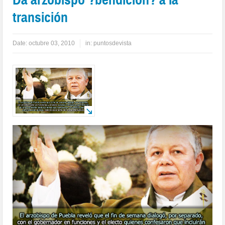
transición
Date:
octubre 03, 2010
in:
puntosdevista