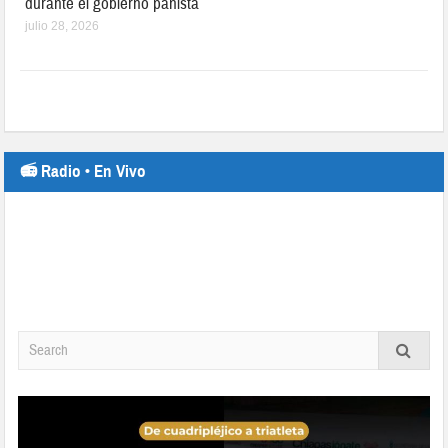
durante el gobierno panista
julio 28, 2026
📻 Radio • En Vivo