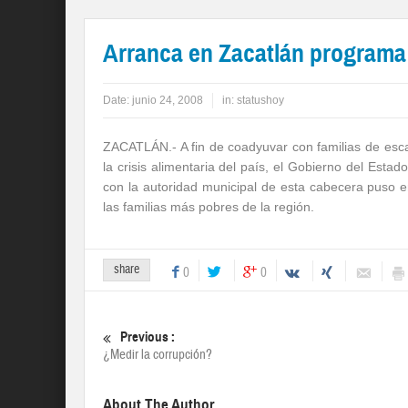
Arranca en Zacatlán programa 
Date:
junio 24, 2008
in:
statushoy
ZACATLÁN.- A fin de coadyuvar con familias de es
la crisis alimentaria del país, el Gobierno del Estad
con la autoridad municipal de esta cabecera puso e
las familias más pobres de la región.
share
0
0
Previous :
¿Medir la corrupción?
About The Author