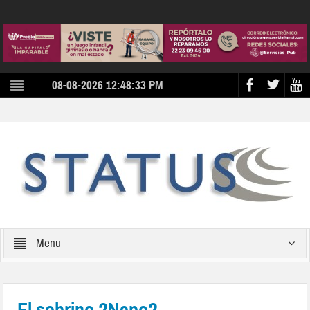
08-08-2026 12:48:33 PM
Menu
El sobrino ?Nepo?