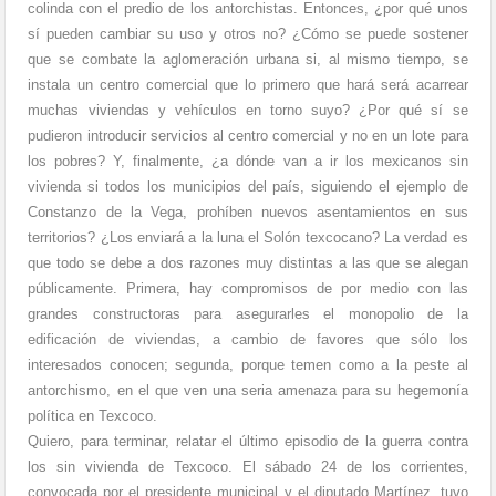
colinda con el predio de los antorchistas. Entonces, ¿por qué unos
sí pueden cambiar su uso y otros no? ¿Cómo se puede sostener
que se combate la aglomeración urbana si, al mismo tiempo, se
instala un centro comercial que lo primero que hará será acarrear
muchas viviendas y vehículos en torno suyo? ¿Por qué sí se
pudieron introducir servicios al centro comercial y no en un lote para
los pobres? Y, finalmente, ¿a dónde van a ir los mexicanos sin
vivienda si todos los municipios del país, siguiendo el ejemplo de
Constanzo de la Vega, prohíben nuevos asentamientos en sus
territorios? ¿Los enviará a la luna el Solón texcocano? La verdad es
que todo se debe a dos razones muy distintas a las que se alegan
públicamente. Primera, hay compromisos de por medio con las
grandes constructoras para asegurarles el monopolio de la
edificación de viviendas, a cambio de favores que sólo los
interesados conocen; segunda, porque temen como a la peste al
antorchismo, en el que ven una seria amenaza para su hegemonía
política en Texcoco.
Quiero, para terminar, relatar el último episodio de la guerra contra
los sin vivienda de Texcoco. El sábado 24 de los corrientes,
convocada por el presidente municipal y el diputado Martínez, tuvo