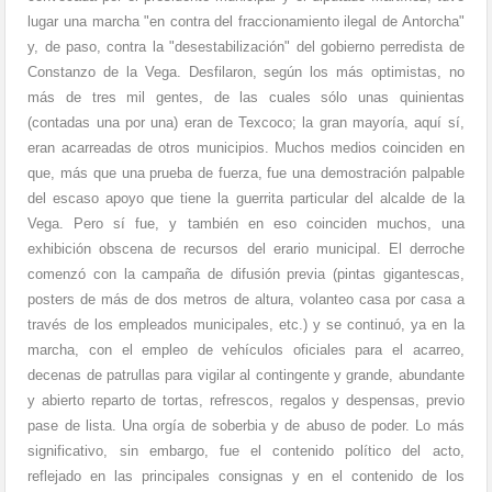
lugar una marcha "en contra del fraccionamiento ilegal de Antorcha"
y, de paso, contra la "desestabilización" del gobierno perredista de
Constanzo de la Vega. Desfilaron, según los más optimistas, no
más de tres mil gentes, de las cuales sólo unas quinientas
(contadas una por una) eran de Texcoco; la gran mayoría, aquí sí,
eran acarreadas de otros municipios. Muchos medios coinciden en
que, más que una prueba de fuerza, fue una demostración palpable
del escaso apoyo que tiene la guerrita particular del alcalde de la
Vega. Pero sí fue, y también en eso coinciden muchos, una
exhibición obscena de recursos del erario municipal. El derroche
comenzó con la campaña de difusión previa (pintas gigantescas,
posters de más de dos metros de altura, volanteo casa por casa a
través de los empleados municipales, etc.) y se continuó, ya en la
marcha, con el empleo de vehículos oficiales para el acarreo,
decenas de patrullas para vigilar al contingente y grande, abundante
y abierto reparto de tortas, refrescos, regalos y despensas, previo
pase de lista. Una orgía de soberbia y de abuso de poder. Lo más
significativo, sin embargo, fue el contenido político del acto,
reflejado en las principales consignas y en el contenido de los