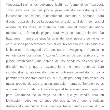
"desestabilizar" a los gobiernos legítimos (como el de Texcoco).
Todo esto cae por su propio peso cuando se sabe que los
interesados se reúnen puntualmente, semana a semana, para
discutir cada detalle de la operación: el valor total de la compra, el
reparto de los lotes, el costo de cada uno, el monto del abono
mensual y la forma de pagarlo para evitar un fraude colectivo. No
hay, pues, manera de engañarlos ni de hacer negocio con ellos, y
esto lo sabe perfectamente bien el edil texcocano y el diputado que
le hace eco. La segunda vía consiste en divulgar que el predio no
es lotificable por varias "razones": que es de uso agrícola y no
puede urbanizarse; que carece de los servicios básicos (agua,
drenaje, etc.) y que el ayuntamiento no tiene recursos para
introducirlos y, abreviando, que el gobierno perredista no va a
permitir más asentamientos en "su" municipio, porque no desea los
males propios de toda gran aglomeración humana. También estos
argumentos son falsos. Es cierto que el terreno es de uso agrícola;
pero Constanzo de la Vega no dice que ya vendió para su
lotificación todos los terrenos (de uso agrícola) que lo rodean,
destacando, en primer lugar, un gigantesco centro comercial que