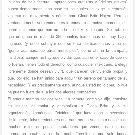
injurias de baja factura, imputaciones gratuitas y "delitos graves"
nunca demostrados, con base en los cuales se exige la represión
violenta del movimiento y cárcel para Gloria Brito Nájera. Pero lo
verdaderamente sorprendente es la causa, o el motivo aparente, del
griterío histérico que han armado el edil y el diputado. Se trata de
que un grupo de más de 350 familias texcocanas de muy bajos
ingresos (y debo subrayar que se trata de texcocanos y no de
"gente acarreada de otros municipios", como afirma la campaña
insidiosa, aunque no hay que olvidar que, aún en el caso de que no
lo fueran, tienen todo el derecho, como cualquier mexicano, a elegir
libremente dónde desean vivir), que carecen de vivienda propia y
que, por ello, se han unido para adquirir un terreno del tamaño de su
necesidad. Y es precisamente esto, aunque usted no lo crea, lo que
ha puesto fuera de sí a los dos alegres compadres.
El ataque marcha por dos vías. La primera, como ya dije, consiste
en injuriar, calumniar y criminalizar a Gloria Brito y a su
organización, llamándolas "vividoras" que lucran con la necesidad
de la gente; falsos redentores que van tras un suculento negocio de
muchos miles de pesos; estafadores que venden caro lo que
compraron barato, y, en fin, gente "revoltosa" que sólo busca