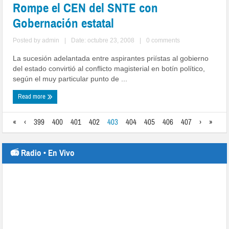
Rompe el CEN del SNTE con
Gobernación estatal
Posted by
admin
|
Date: octubre 23, 2008
|
0 comments
La sucesión adelantada entre aspirantes priístas al gobierno
del estado convirtió al conflicto magisterial en botín político,
según el muy particular punto de ...
Read more
«
‹
399
400
401
402
403
404
405
406
407
›
»
📻 Radio • En Vivo