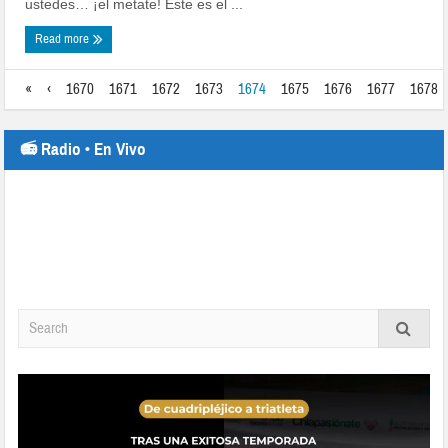
ustedes… ¡el metate! Este es el ...
Read more
«
‹
1670
1671
1672
1673
1674
1675
1676
1677
1678
📻 Radio • En Vivo