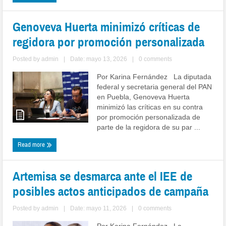
Genoveva Huerta minimizó críticas de
regidora por promoción personalizada
Posted by
admin
|
Date: mayo 13, 2026
|
0 comments
Por Karina Fernández La diputada
federal y secretaria general del PAN
en Puebla, Genoveva Huerta
minimizó las críticas en su contra
por promoción personalizada de
parte de la regidora de su par ...
Read more
Artemisa se desmarca ante el IEE de
posibles actos anticipados de campaña
Posted by
admin
|
Date: mayo 11, 2026
|
0 comments
Por Karina Fernández La