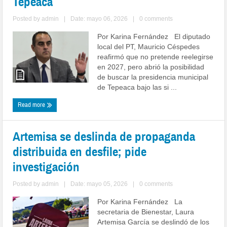
Tepeaca
Posted by
admin
|
Date: mayo 06, 2026
|
0 comments
Por Karina Fernández El diputado
local del PT, Mauricio Céspedes
reafirmó que no pretende reelegirse
en 2027, pero abrió la posibilidad
de buscar la presidencia municipal
de Tepeaca bajo las si ...
Read more
Artemisa se deslinda de propaganda
distribuida en desfile; pide
investigación
Posted by
admin
|
Date: mayo 05, 2026
|
0 comments
Por Karina Fernández La
secretaria de Bienestar, Laura
Artemisa García se deslindó de los