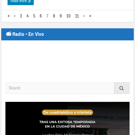
Read more
«
‹
3
4
5
6
7
8
9
10
11
›
»
📻 Radio • En Vivo