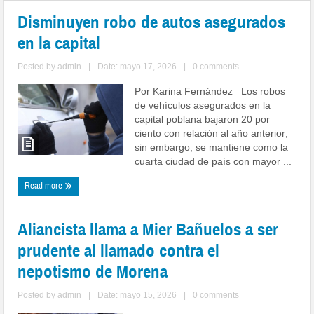
Disminuyen robo de autos asegurados
en la capital
Posted by
admin
|
Date: mayo 17, 2026
|
0 comments
Por Karina Fernández Los robos
de vehículos asegurados en la
capital poblana bajaron 20 por
ciento con relación al año anterior;
sin embargo, se mantiene como la
cuarta ciudad de país con mayor ...
Read more
Aliancista llama a Mier Bañuelos a ser
prudente al llamado contra el
nepotismo de Morena
Posted by
admin
|
Date: mayo 15, 2026
|
0 comments