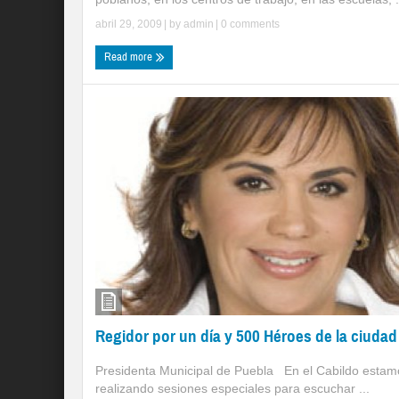
abril 29, 2009
| by
admin
|
0 comments
Read more
Regidor por un día y 500 Héroes de la ciudad
Presidenta Municipal de Puebla En el Cabildo estam
realizando sesiones especiales para escuchar ...