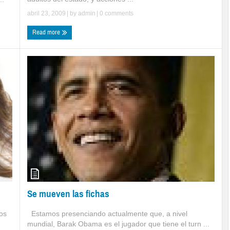
abril 23, 2009
| by
admin
|
0 comments
Read more
Se mueven las fichas
Estamos presenciando actualmente que, a nivel
os
mundial, Barak Obama es el jugador que tiene el turn ...