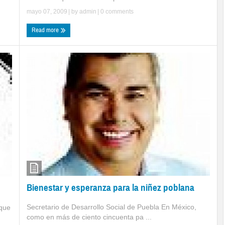
mayo 07, 2009
| by
admin
|
0 comments
Read more
Bienestar y esperanza para la niñez poblana
Secretario de Desarrollo Social de Puebla En México,
 que
como en más de ciento cincuenta pa ...