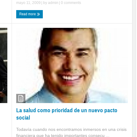
mayo 11, 2009
| by
admin
|
0 comments
Read more
La salud como prioridad de un nuevo pacto
social
Todavía cuando nos encontramos inmersos en una crisis
financiera que ha tenido importantes consecu ...