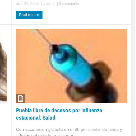
abril 30, 2009
| by
admin
|
0 comments
Read more
Puebla libre de decesos por influenza
estacional: Salud
Con vacunación gratuita en el 98 por ciento de niños y
adultos del estado, y acciones ...
..