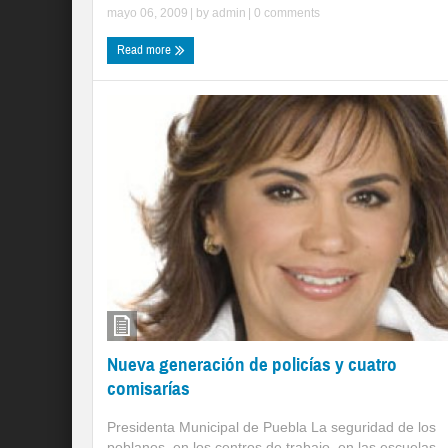
mayo 06, 2009
| by
admin
|
0 comments
Read more
Nueva generación de policías y cuatro
comisarías
Presidenta Municipal de Puebla La seguridad de los
poblanos, en los centros de trabajo, en las escuelas, .