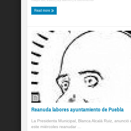
Read more
Reanuda labores ayuntamiento de Puebla
La Presidenta Municipal, Blanca Alcalá Ruiz, anunció
este miércoles reanudar ...