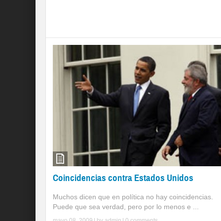
Coincidencias contra Estados Unidos
Muchos dicen que en política no hay coincidencias.
Puede que sea verdad, pero por lo menos e ...
mayo 08, 2009
| by
admin
|
0 comments