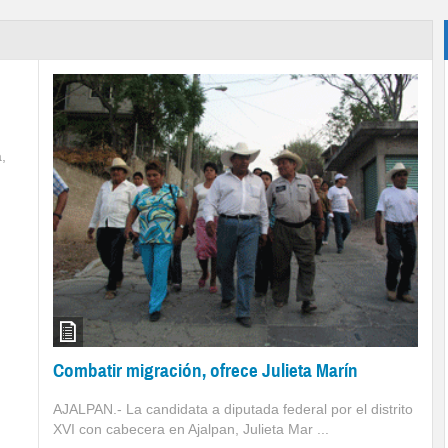
,
Combatir migración, ofrece Julieta Marín
AJALPAN.- La candidata a diputada federal por el distrito
XVI con cabecera en Ajalpan, Julieta Mar ...