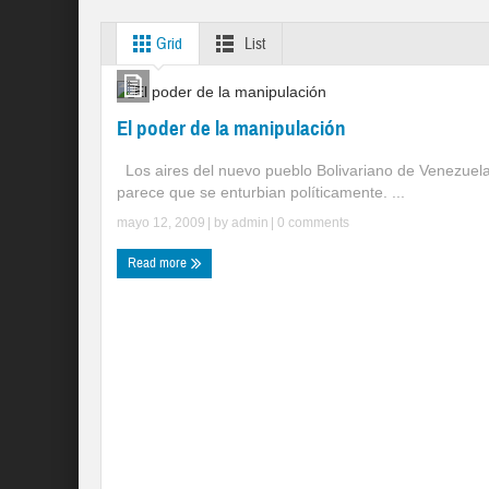
Grid
List
El poder de la manipulación
Los aires del nuevo pueblo Bolivariano de Venezuela
parece que se enturbian políticamente. ...
mayo 12, 2009
| by
admin
|
0 comments
Read more