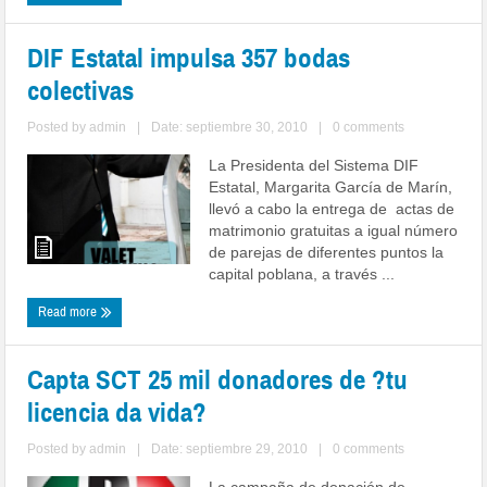
DIF Estatal impulsa 357 bodas
colectivas
Posted by
admin
|
Date: septiembre 30, 2010
|
0 comments
La Presidenta del Sistema DIF
Estatal, Margarita García de Marín,
llevó a cabo la entrega de actas de
matrimonio gratuitas a igual número
de parejas de diferentes puntos la
capital poblana, a través ...
Read more
Capta SCT 25 mil donadores de ?tu
licencia da vida?
Posted by
admin
|
Date: septiembre 29, 2010
|
0 comments
La campaña de donación de