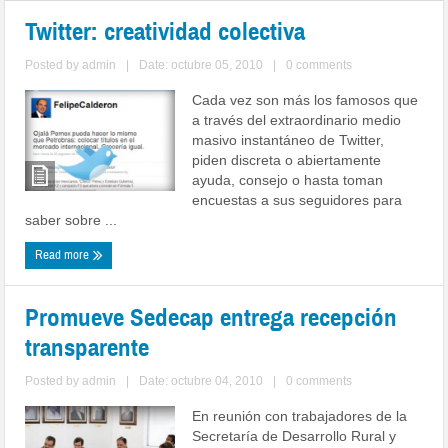
Twitter: creatividad colectiva
Posted by
admin
|
Date: octubre 05, 2010
|
0 comments
Cada vez son más los famosos que
a través del extraordinario medio
masivo instantáneo de Twitter,
piden discreta o abiertamente
ayuda, consejo o hasta toman
encuestas a sus seguidores para
saber sobre ...
Read more
Promueve Sedecap entrega recepción
transparente
Posted by
admin
|
Date: octubre 04, 2010
|
0 comments
En reunión con trabajadores de la
Secretaría de Desarrollo Rural y