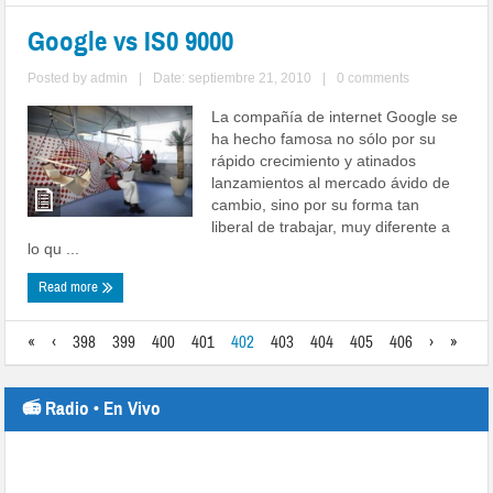
Google vs IS0 9000
Posted by
admin
|
Date: septiembre 21, 2010
|
0 comments
La compañía de internet Google se
ha hecho famosa no sólo por su
rápido crecimiento y atinados
lanzamientos al mercado ávido de
cambio, sino por su forma tan
liberal de trabajar, muy diferente a
lo qu ...
Read more
«
‹
398
399
400
401
402
403
404
405
406
›
»
📻 Radio • En Vivo