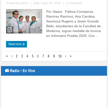
Posted by
admin
|
Date: mayo 01, 2026
|
0 comments
Por Status Fátima Constanza
Ramírez Ramírez, Ana Carolina
Asomoza Rugerio y Javier Grande
Bello, estudiantes de la Facultad de
Medicina, logran medalla de bronce
en Infomatrix Puebla 2026. Con ...
Read more
«
‹
2
3
4
5
6
7
8
9
10
›
»
📻 Radio • En Vivo