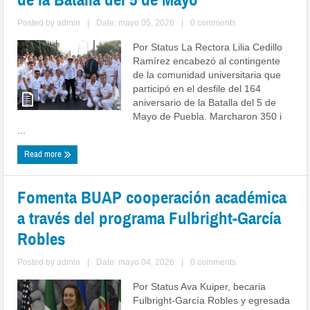
Posted by
admin
|
Date: mayo 05, 2026
|
0 comments
Por Status La Rectora Lilia Cedillo
Ramírez encabezó al contingente
de la comunidad universitaria que
participó en el desfile del 164
aniversario de la Batalla del 5 de
Mayo de Puebla. Marcharon 350 i
...
Read more
Fomenta BUAP cooperación académica
a través del programa Fulbright-García
Robles
Posted by
admin
|
Date: mayo 04, 2026
|
0 comments
Por Status Ava Kuiper, becaria
Fulbright-García Robles y egresada