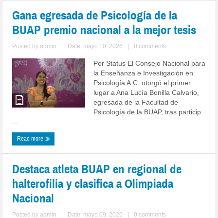
Gana egresada de Psicología de la
BUAP premio nacional a la mejor tesis
Posted by
admin
|
Date: mayo 10, 2026
|
0 comments
Por Status El Consejo Nacional para
la Enseñanza e Investigación en
Psicología A.C. otorgó el primer
lugar a Ana Lucía Bonilla Calvario,
egresada de la Facultad de
Psicología de la BUAP, tras particip
...
Read more
Destaca atleta BUAP en regional de
halterofilia y clasifica a Olimpiada
Nacional
Posted by
admin
|
Date: mayo 09, 2026
|
0 comments