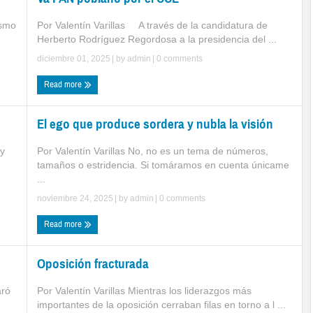
ismo
Por Valentín Varillas A través de la candidatura de
Herberto Rodríguez Regordosa a la presidencia del ...
diciembre 01, 2025
| by
admin
|
0 comments
Read more
El ego que produce sordera y nubla la visión
 y
Por Valentín Varillas No, no es un tema de números,
tamaños o estridencia. Si tomáramos en cuenta únicame
...
noviembre 24, 2025
| by
admin
|
0 comments
Read more
Oposición fracturada
aró
Por Valentín Varillas Mientras los liderazgos más
importantes de la oposición cerraban filas en torno a l ...