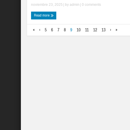
noviembre 23, 2025
| by
admin
|
0 comments
Read more
«
‹
5
6
7
8
9
10
11
12
13
›
»