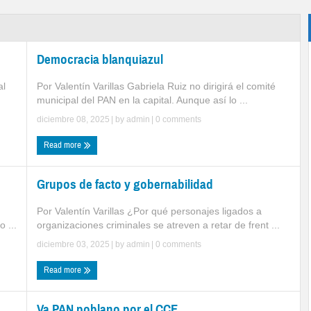
Democracia blanquiazul
al
Por Valentín Varillas Gabriela Ruiz no dirigirá el comité
municipal del PAN en la capital. Aunque así lo ...
diciembre 08, 2025
| by
admin
|
0 comments
Read more
Grupos de facto y gobernabilidad
Por Valentín Varillas ¿Por qué personajes ligados a
 ...
organizaciones criminales se atreven a retar de frent ...
diciembre 03, 2025
| by
admin
|
0 comments
Read more
Va PAN poblano por el CCE