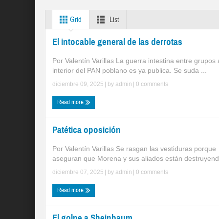
Grid
List
El intocable general de las derrotas
Por Valentín Varillas La guerra intestina entre grupos 
interior del PAN poblano es ya publica. Se suda ...
diciembre 09, 2025
| by
admin
|
0 comments
Read more
Patética oposición
Por Valentín Varillas Se rasgan las vestiduras porque
aseguran que Morena y sus aliados están destruyendo
diciembre 07, 2025
| by
admin
|
0 comments
Read more
El golpe a Sheinbaum