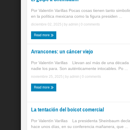
Por Valentín Varillas Pocas cosas tienen tanto simbol
en la política mexicana como la figura presiden ...
diciembre 02, 2025
| by
admin
|
0 comments
Read more
Arrancones: un cáncer viejo
Por Valentín Varillas Llevan así más de una década
nadie los para. Son auténticamente intocables. Po ...
noviembre 25, 2025
| by
admin
|
0 comments
Read more
La tentación del boicot comercial
Por Valentín Varillas La presidenta Sheinbaum decl
hace unos días, en su conferencia mañanera, que ...