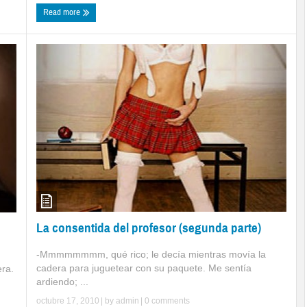
Read more
La consentida del profesor (segunda parte)
-Mmmmmmmm, qué rico; le decía mientras movía la
cadera para juguetear con su paquete. Me sentía
era.
ardiendo; ...
octubre 17, 2010
| by
admin
|
0 comments