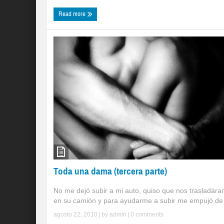
Read more
Toda una dama (tercera parte)
No me dejó subir a mi auto, quiso que nos trasladár
en su camión y para ayudarme a subir me empujó de 
agosto 22, 2010
| by
admin
|
0 comments