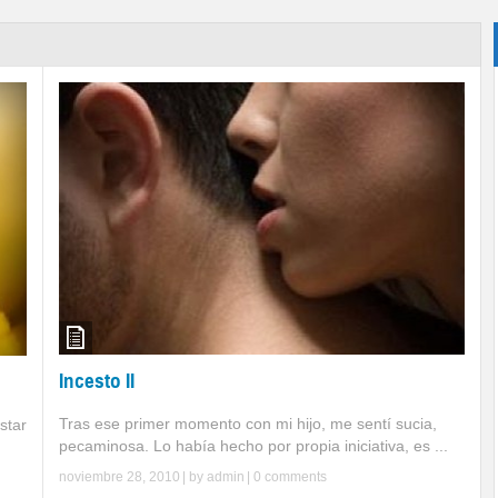
Incesto II
Tras ese primer momento con mi hijo, me sentí sucia,
star
pecaminosa. Lo había hecho por propia iniciativa, es ...
noviembre 28, 2010
| by
admin
|
0 comments