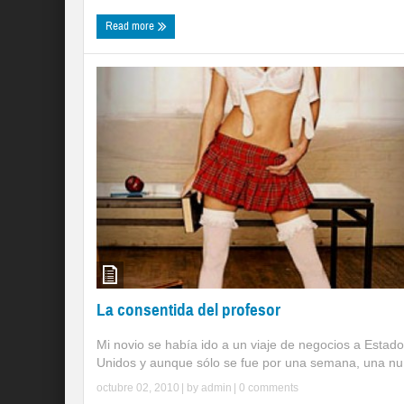
Read more
La consentida del profesor
Mi novio se había ido a un viaje de negocios a Estad
Unidos y aunque sólo se fue por una semana, una nu 
octubre 02, 2010
| by
admin
|
0 comments