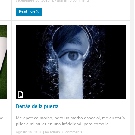
septiembre 18, 2010
| by
admin
|
0 comments
Read more
Detrás de la puerta
Me apetece morbo, pero un morbo especial, me gustaría
me
pillar a mi mujer en una infidelidad, pero como la ...
.
agosto 29, 2010
| by
admin
|
0 comments