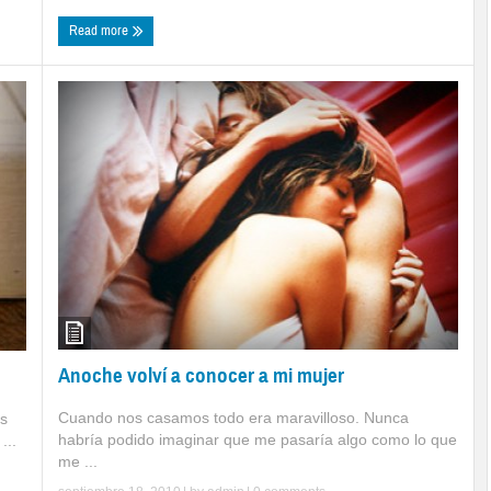
Read more
Anoche volví a conocer a mi mujer
Cuando nos casamos todo era maravilloso. Nunca
os
habría podido imaginar que me pasaría algo como lo que
...
me ...