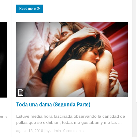
Read more
Toda una dama (Segunda Parte)
Estuve media hora fascinada observando la cantidad de
amos
pollas que se exhibían, todas me gustaban y me las ...
...
agosto 13, 2010
| by
admin
|
0 comments