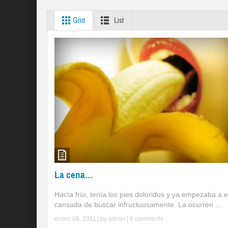
Grid
List
La cena…
Hacía frío, tenía los pies doloridos y ya empezaba a e
cansada de buscar infructuosamente. La ocurren ...
enero 08, 2011
| by
admin
|
0 comments