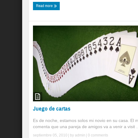
Read more
Juego de cartas
Es de noche, estamos solos mi novio en su casa. El 
comenta que una pareja de amigos va a venir a visit ..
septiembre 05, 2010
| by
admin
|
0 comments