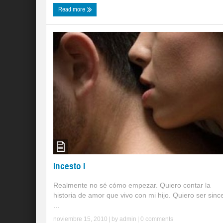
Read more
Incesto I
Realmente no sé cómo empezar. Quiero contar la
historia de amor que vivo con mi hijo. Quiero ser sinc
...
noviembre 15, 2010
| by
admin
|
0 comments