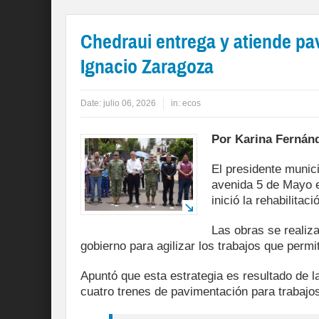
Chedraui entrega y atiende pa
Ignacio Zaragoza
Date:
julio 06, 2026
in:
ecos
Por Karina Fernán
El presidente munici
avenida 5 de Mayo e
inició la rehabilita
Las obras se realiz
gobierno para agilizar los trabajos que permi
Apuntó que esta estrategia es resultado de l
cuatro trenes de pavimentación para trabajos