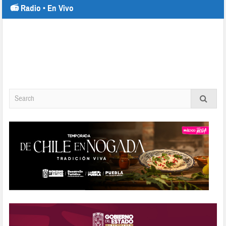
📻 Radio • En Vivo