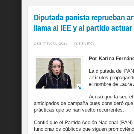
Diputada panista reprueban ar
llama al IEE y al partido actuar
Date:
mayo 06, 2026
in:
statushoy
Por Karina Fernán
La diputada del PAN
artículos propagandí
el nombre de Laura 
Acusó que la secret
anticipados de campaña pues consideró que r
prácticas que se han vuelto recurrentes.
Confió que el Partido Acción Nacional (PAN) 
funcionarios públicos que siguen promoviénd