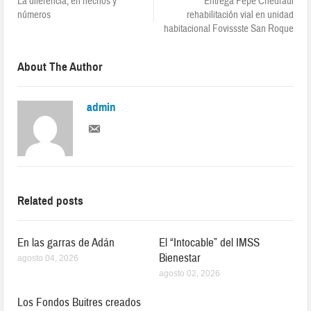
La diferencia, en hechos y
Entrega Pepe Chedraui
números
rehabilitación vial en unidad
habitacional Fovissste San Roque
About The Author
admin
Related posts
En las garras de Adán
El “Intocable” del IMSS
Bienestar
agosto 04, 2026
agosto 02, 2026
Los Fondos Buitres creados