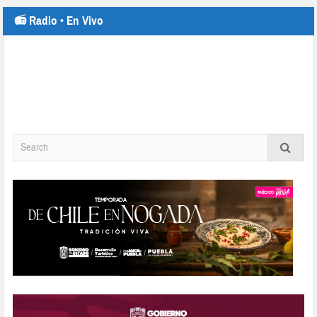
📻 Radio • En Vivo