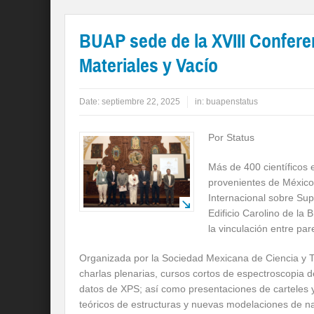
BUAP sede de la XVIII Conferen
Materiales y Vacío
Date:
septiembre 22, 2025
in:
buapenstatus
Por Status
Más de 400 científicos 
provenientes de México,
Internacional sobre Supe
Edificio Carolino de la
la vinculación entre pa
Organizada por la Sociedad Mexicana de Ciencia y Te
charlas plenarias, cursos cortos de espectroscopia d
datos de XPS; así como presentaciones de carteles 
teóricos de estructuras y nuevas modelaciones de n