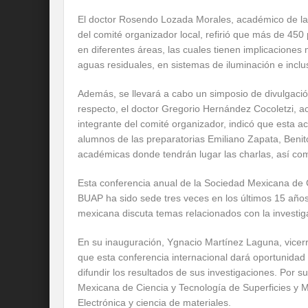
El doctor Rosendo Lozada Morales, académico de la
del comité organizador local, refirió que más de 450 
en diferentes áreas, las cuales tienen implicaciones
aguas residuales, en sistemas de iluminación e inclus
Además, se llevará a cabo un simposio de divulgación 
respecto, el doctor Gregorio Hernández Cocoletzi, ac
integrante del comité organizador, indicó que esta ac
alumnos de las preparatorias Emiliano Zapata, Beni
académicas donde tendrán lugar las charlas, así com
Esta conferencia anual de la Sociedad Mexicana de Ci
BUAP ha sido sede tres veces en los últimos 15 años
mexicana discuta temas relacionados con la investiga
En su inauguración, Ygnacio Martínez Laguna, vicerr
que esta conferencia internacional dará oportunidad 
difundir los resultados de sus investigaciones. Por s
Mexicana de Ciencia y Tecnología de Superficies y Mat
Electrónica y ciencia de materiales.