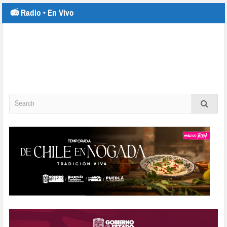
📻 Radio • En Vivo