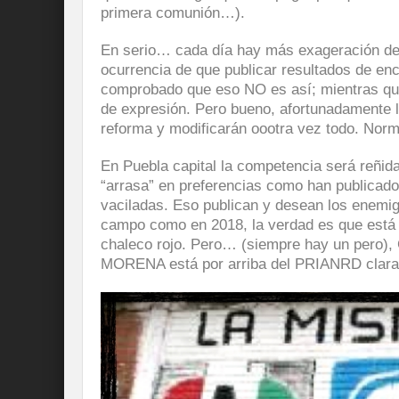
primera comunión…).
En serio… cada día hay más exageración de l
ocurrencia de que publicar resultados de en
comprobado que eso NO es así; mientras que 
de expresión. Pero bueno, afortunadamente l
reforma y modificarán oootra vez todo. Norm
En Puebla capital la competencia será reñi
“arrasa” en preferencias como han publicad
vaciladas. Eso publican y desean los enemig
campo como en 2018, la verdad es que está 
chaleco rojo. Pero… (siempre hay un pero), C
MORENA está por arriba del PRIANRD clar