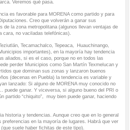
arca. Veremos qué pasa.
encia es favorable para MORENA como partido y para
 Diputaciones. Creo que volverán a ganar sus
s de la zona metropolitana (algunos llevan ventajas de
 cara, no vaciladas telefónicas).
Teziutlán, Tecamachalco, Tepeaca, Huauchinango,
Municipios importantes), en la mayoría hay tendencia
 aliados, si es el caso, porque no en todos las
ede perder Municipios como San Martín Texmelucan y
rtidos que dominan sus zonas y lanzaron buenos
ños (decenas en Puebla) la tendencia es variable y
ayan lanzado: Si alguno de MORENA muy conocido no
do… puede ganar. Y viceversa, si alguno bueno del PRI o
ún partido “chiquito”, muy bien puede ganar, haciendo
pia historia y tendencias. Aunque creo que en lo general
 preferencias en la mayoría de lugares. Habrá que ver
(que suele haber fichitas de este tipo).