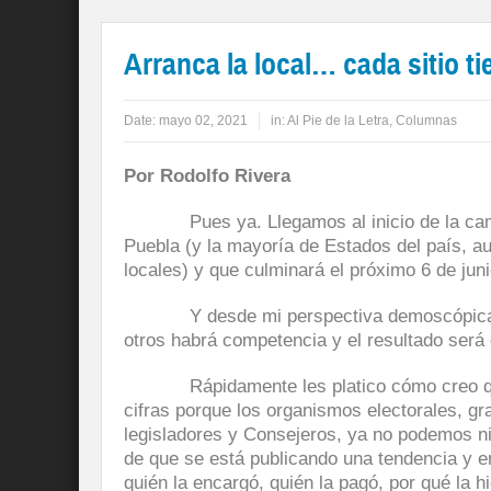
Arranca la local… cada sitio ti
Date:
mayo 02, 2021
in:
Al Pie de la Letra
,
Columnas
Por Rodolfo Rivera
Pues ya. Llegamos al inicio de la ca
Puebla (y la mayoría de Estados del país, a
locales) y que culminará el próximo 6 de jun
Y desde mi perspectiva demoscópica… ha
otros habrá competencia y el resultado será 
Rápidamente les platico cómo creo que a
cifras porque los organismos electorales, gr
legisladores y Consejeros, ya no podemos n
de que se está publicando una tendencia y e
quién la encargó, quién la pagó, por qué la h