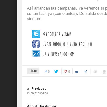
Así arrancan las campañas. Ya veremos si p
es tan fácil ya (como antes). De salida de
siempre.
share
0
0
Previous :
Puebla: dividida
About The Author