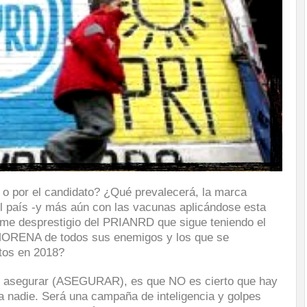
o por el candidato? ¿Qué prevalecerá, la marca
 país -y más aún con las vacunas aplicándose esta
me desprestigio del PRIANRD que sigue teniendo el
 MORENA de todos sus enemigos y los que se
atos en 2018?
do asegurar (ASEGURAR), es que NO es cierto que hay
a nadie. Será una campaña de inteligencia y golpes