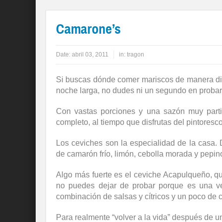
Camarone’s
Date:
abril 03, 2011
in:
tragon
Si buscas dónde comer mariscos de manera dif
noche larga, no dudes ni un segundo en probar 
Con vastas porciones y una sazón muy partic
completo, al tiempo que disfrutas del pintores
Los ceviches son la especialidad de la casa.
de camarón frío, limón, cebolla morada y pepi
Algo más fuerte es el ceviche Acapulqueño, qu
no puedes dejar de probar porque es una ve
combinación de salsas y cítricos y un poco de 
Para realmente “volver a la vida” después de un