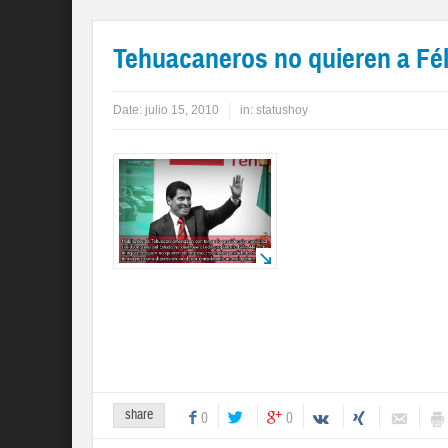
Tehuacaneros no quieren a Féli
Date:
julio 15, 2010
in:
statushoy
share
0
0