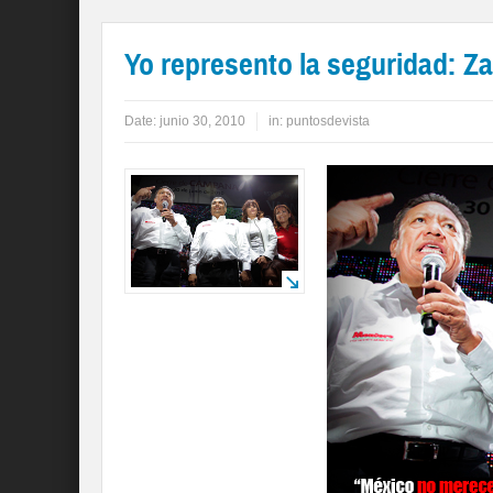
Yo represento la seguridad: Z
Date:
junio 30, 2010
in:
puntosdevista