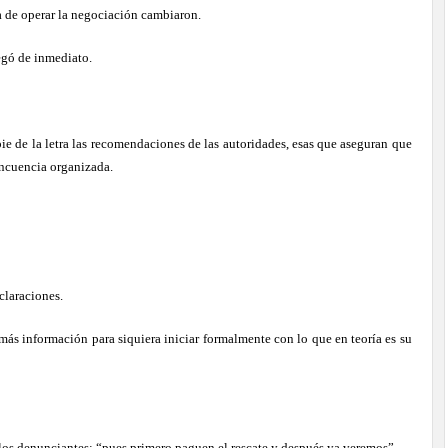
ma de operar la negociación cambiaron.
legó de inmediato.
 pie de la letra las recomendaciones de las autoridades, esas que aseguran que
incuencia organizada.
claraciones.
más información para siquiera iniciar formalmente con lo que en teoría es su
a los denunciantes: “pues primero paguen el rescate y después ya veremos”.