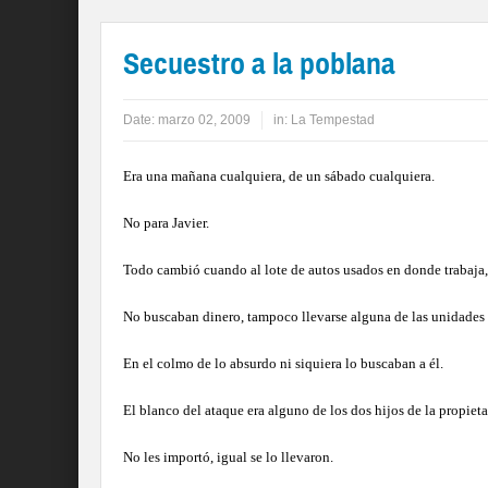
Secuestro a la poblana
Date:
marzo 02, 2009
in:
La Tempestad
Era una mañana cualquiera, de un sábado cualquiera.
No para Javier.
Todo cambió cuando al lote de autos usados en donde trabaja, 
No buscaban dinero, tampoco llevarse alguna de las unidades 
En el colmo de lo absurdo ni siquiera lo buscaban a él.
El blanco del ataque era alguno de los dos hijos de la propiet
No les importó, igual se lo llevaron.