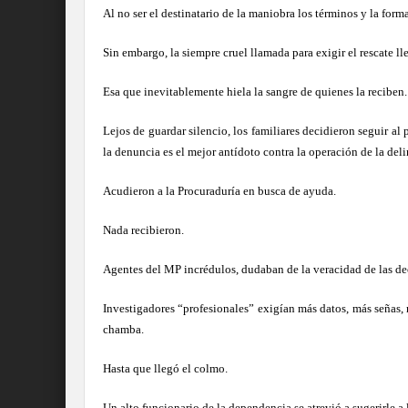
Al no ser el destinatario de la maniobra los términos y la for
Sin embargo, la siempre cruel llamada para exigir el rescate l
Esa que inevitablemente hiela la sangre de quienes la reciben.
Lejos de guardar silencio, los familiares decidieron seguir al
la denuncia es el mejor antídoto contra la operación de la del
Acudieron a la Procuraduría en busca de ayuda.
Nada recibieron.
Agentes del MP incrédulos, dudaban de la veracidad de las de
Investigadores “profesionales” exigían más datos, más señas, 
chamba.
Hasta que llegó el colmo.
Un alto funcionario de la dependencia se atrevió a sugerirle 