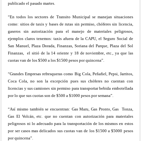
publicado el pasado martes.
“En todos los sectores de Transito Municipal se manejan situaciones
como: sitios de taxis y bases de rutas sin permiso, chóferes sin licencia,
gaseros sin autorización para el manejo de materiales peligrosos,
ejemplos claros tenemos: taxis afuera de la CAPU, el Seguro Social de
San Manuel, Plaza Dorada, Finanzas, Soriana del Parque, Plaza del Sol
Finanzas,
el sitió de la 14 oriente y 18 de noviembre, etc., ya que las
cuotas van de los $500 a los $1500 pesos por quincena”.
“Grandes Empresas refresqueras como Big Cola, Peñafiel, Pepsi, Jarritos,
Coca Cola, no son la excepción pues sus chóferes no cuentan con
licencias y sus camiones sin permiso para transportar bebida embotellada
por lo que sus cuotas son de $500 a $1000 pesos por semana”.
“Así mismo también se encuentran: Gas Maru, Gas Pronto, Gas
Tonza,
Gas El Volcán, etc. que no cuentan con autorización para materiales
peligrosos ni lo adecuado para la transportación de los mismos en estos
por ser casos mas delicados sus cuotas van de los $1500 a $5000 pesos
por quincena”.