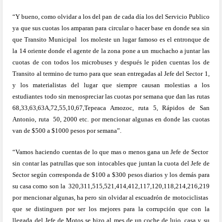
“Y bueno, como olvidar a los del pan de cada día los del Servicio Publico
ya que sus cuotas los amparan para circular o hacer base en donde sea sin
que Transito Municipal
los moleste un lugar famoso es el entronque de
la 14 oriente donde el agente de la zona pone a un muchacho a juntar las
cuotas de con todos los microbuses y después le piden cuentas los de
Transito al termino de turno para que sean entregadas al Jefe del Sector 1,
y los materialistas del lugar que siempre causan molestias a los
estudiantes todo sin menospreciar las cuotas por semana que dan las rutas
68,33,63,63A,72,55,10,67,Tepeaca Amozoc, ruta 5, Rápidos de San
Antonio, ruta
50, 2000 etc. por mencionar algunas en donde las cuotas
van de $500 a $1000 pesos por semana”.
“Vamos haciendo cuentas de lo que mas o menos gana un Jefe de Sector
sin contar las patrullas que son intocables que juntan la cuota del Jefe de
Sector según corresponda de $100 a $300 pesos diarios y los demás para
su casa como son la
320,311,515,521,414,412,117,120,118,214,216,219
por mencionar algunas, ha pero sin olvidar al escuadrón de motociclistas
que se distinguen por ser los mejores para la corrupción que con la
llegada del Jefe de Motos se hizo al mes de un coche de lujo, casa y su