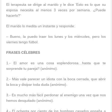
El terapeuta se dirige al marido y le dice ‘Esto es lo que su
esposa necesita al menos 3 veces por semana. ¿Puede
hacerlo?’
El marido lo medita un instante y responde:
– Bueno, la puedo traer los lunes y los miércoles, pero los
viernes tengo fútbol.
FRASES CÉLEBRES
1.- El amor es una cosa esplendorosa…hasta que te
sorprende tu pareja!! (anónimo).
2.- Más vale parecer un idiota con la boca cerrada, que abrir
la boca y disipar toda duda (anónimo).
3.- Es mucho más fácil perdonar al enemigo una vez que nos
hemos desquitado (anónimo).
4.- El ochenta por ciento de los hombres casados engaña a